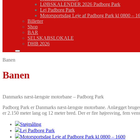
LØBSKALENDER 2026 Padborg Park
Lej Padborg Park
Motorsportsdag Leje af Padborg Park kl 0800 – 1
Billetter
Shop
BAR
SELSKABSLOKALE
DHB 2026
Banen
Banen
Danmarks næst-længste motorbane – Padborg Park
Padborg Park er Danmarks næst-længste motorbane. Anlægget bruges dag
er 2.150 meter lang og 12 meter bred. Der er fire højresving, fem ven
Støjmåling
Lej Padborg Park
Motorsportsdag Leje af Padborg Park kl 0800 – 1600