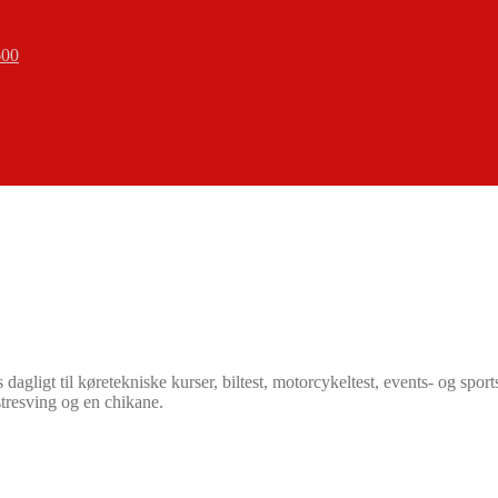
600
ligt til køretekniske kurser, biltest, motorcykeltest, events- og spor
stresving og en chikane.