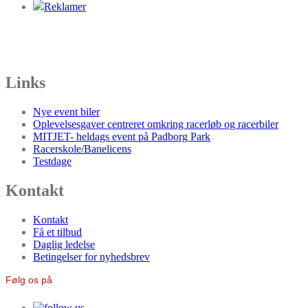
Reklamer
Links
Nye event biler
Oplevelsesgaver centreret omkring racerløb og racerbiler
MITJET- heldags event på Padborg Park
Racerskole/Banelicens
Testdage
Kontakt
Kontakt
Få et tilbud
Daglig ledelse
Betingelser for nyhedsbrev
Følg os på