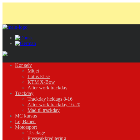
Kør selv
Mitjet
Lotus Elise
KTM X-Bow
After work trackday
Trackday
Trackday heldags 8-16
After work trackday 16-20
Mad til trackday
MC kursus
Lej Banen
Motorsport
Testdage
Presseakkreditering