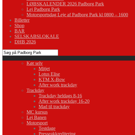
LØBSKALENDER 2026 Padborg Park
Lej Padborg Park
Motorsportsdag Leje af Padborg Park kl 0800 – 1600
Billetter
Shop
BAR
SELSKABSLOKALE
DHB 2026
Kør selv
Mitjet
Lotus Elise
KTM X-Bow
After work trackday
Trackday
Trackday heldags 8-16
After work trackday 16-20
Mad til trackday
MC kursus
Lej Banen
Motorsport
Testdage
Presseakkreditering