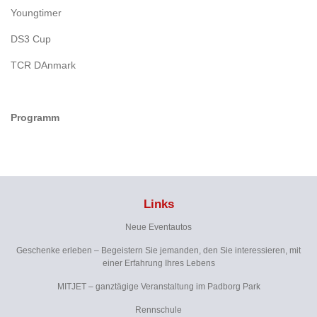
Youngtimer
DS3 Cup
TCR DAnmark
Programm
Links
Neue Eventautos
Geschenke erleben – Begeistern Sie jemanden, den Sie interessieren, mit
einer Erfahrung Ihres Lebens
MITJET – ganztägige Veranstaltung im Padborg Park
Rennschule