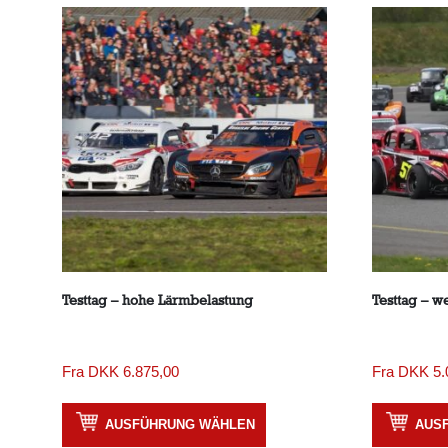
Testtag – hohe Lärmbelastung
Testtag – w
Fra
DKK
6.875,00
Fra
DKK
5.
AUSFÜHRUNG WÄHLEN
AUS