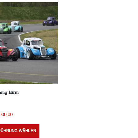
enig Lärm
000,00
FÜHRUNG WÄHLEN