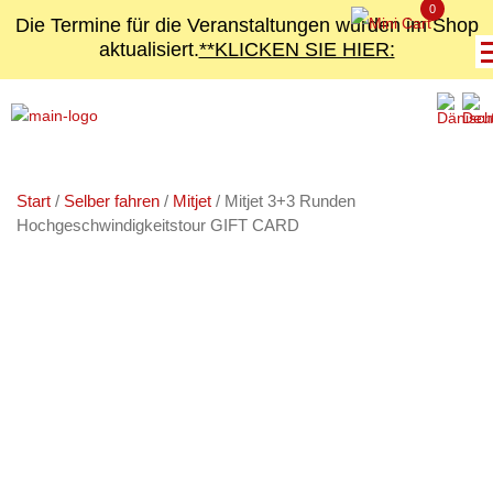
0
Die Termine für die Veranstaltungen wurden im Shop
aktualisiert.
**KLICKEN SIE HIER:
Start
/
Selber fahren
/
Mitjet
/ Mitjet 3+3 Runden
Hochgeschwindigkeitstour GIFT CARD