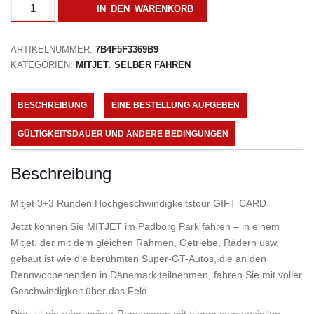
3+3
IN DEN WARENKORB
RUNDEN
HOCHGESCHWINDIGKEITSTOUR
GIFT
CARD
ARTIKELNUMMER:
7B4F5F3369B9
MENGE
KATEGORIEN:
MITJET
,
SELBER FAHREN
BESCHREIBUNG
EINE BESTELLUNG AUFGEBEN
GÜLTIGKEITSDAUER UND ANDERE BEDINGUNGEN
Beschreibung
Mitjet 3+3 Runden Hochgeschwindigkeitstour GIFT CARD
Jetzt können Sie MITJET im Padborg Park fahren – in einem
Mitjet, der mit dem gleichen Rahmen, Getriebe, Rädern usw.
gebaut ist wie die berühmten Super-GT-Autos, die an den
Rennwochenenden in Dänemark teilnehmen, fahren Sie mit voller
Geschwindigkeit über das Feld