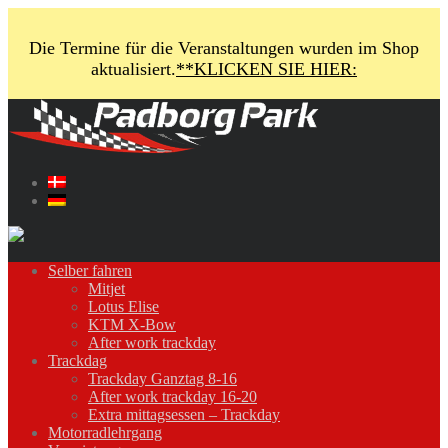
Die Termine für die Veranstaltungen wurden im Shop
aktualisiert.
**KLICKEN SIE HIER:
Selber fahren
Mitjet
Lotus Elise
KTM X-Bow
After work trackday
Trackdag
Trackday Ganztag 8-16
After work trackday 16-20
Extra mittagsessen – Trackday
Motorradlehrgang