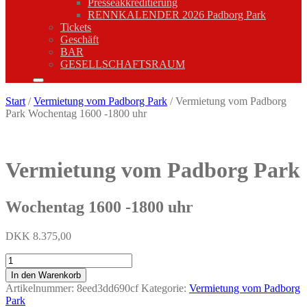
Presseakkreditierung
RENNKALENDER 2026 Padborg Park
Tickets
Geschäft
BAR
GESELLSCHAFTSRAUM
Start
/
Vermietung vom Padborg Park
/ Vermietung vom Padborg
Park Wochentag 1600 -1800 uhr
Vermietung vom Padborg Park
Wochentag 1600 -1800 uhr
DKK
8.375,00
Vermietung
vom
In den Warenkorb
Padborg
Artikelnummer:
8eed3dd690cf
Kategorie:
Vermietung vom Padborg
Park
Park