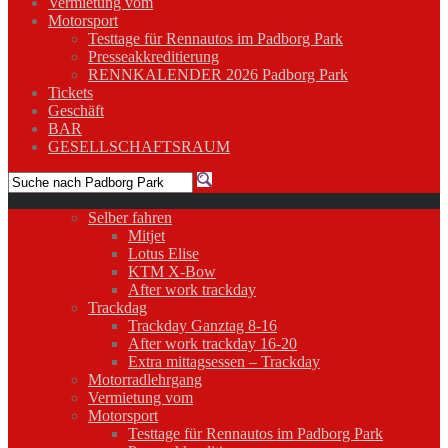
Vermietung vom
Motorsport
Testtage für Rennautos im Padborg Park
Presseakkreditierung
RENNKALENDER 2026 Padborg Park
Tickets
Geschäft
BAR
GESELLSCHAFTSRAUM
Selber fahren
Mitjet
Lotus Elise
KTM X-Bow
After work trackday
Trackdag
Trackday Ganztag 8-16
After work trackday 16-20
Extra mittagsessen – Trackday
Motorradlehrgang
Vermietung vom
Motorsport
Testtage für Rennautos im Padborg Park