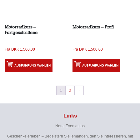
Motorradkurs –
Motorradkurs – Profi
Fortgeschrittene
Fra
DKK
1.500,00
Fra
DKK
1.500,00
AUSFÜHRUNG WÄHLEN
AUSFÜHRUNG WÄHLEN
1
2
→
Links
Neue Eventautos
Geschenke erleben – Begeistern Sie jemanden, den Sie interessieren, mit