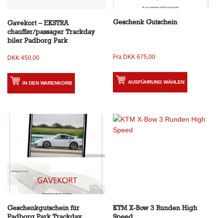
Geschenk Gutschein
Gavekort – EKSTRA
chauffør/passager Trackday
biler Padborg Park
Fra
DKK
675,00
DKK
450,00
AUSFÜHRUNG WÄHLEN
IN DEN WARENKORB
Geschenkgutschein für
KTM X-Bow 3 Runden High
Padborg Park Trackday
Speed