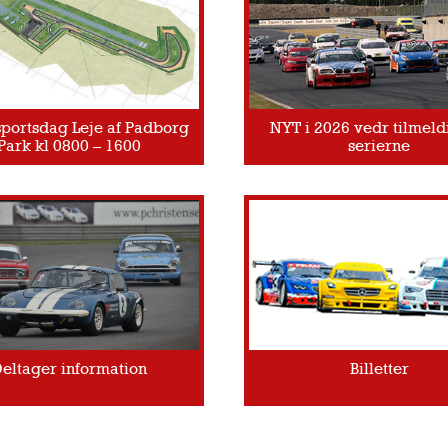
portsdag Leje af Padborg
NYT i 2026 vedr tilmeldi
Park kl 0800 – 1600
serierne
eltager information
Billetter