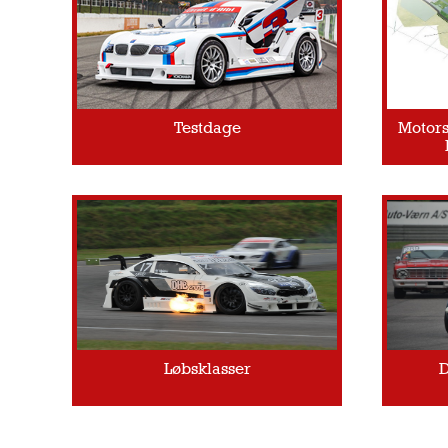
Testdage
Motors
Løbsklasser
D