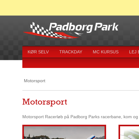
KØR SELV
TRACKDAY
MC KURSUS
LEJ
Motorsport
Motorsport
Motorsport Racerløb på Padborg Parks racerbane, kom og få 