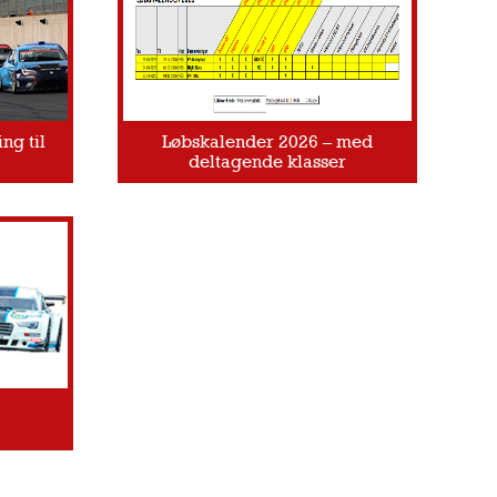
ng til
Løbskalender 2026 – med
deltagende klasser