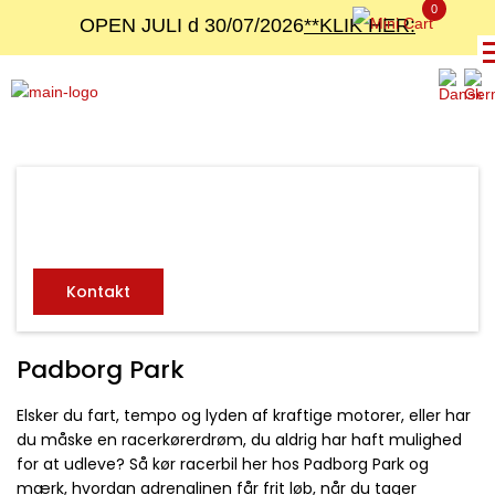
0
OPEN JULI d 30/07/2026
**KLIK HER:
Har du spørgsmål eller brug for hjælp, er du altid
velkommen til at kontakte os.
Kontakt
Padborg Park
Elsker du fart, tempo og lyden af kraftige motorer, eller har
du måske en racerkørerdrøm, du aldrig har haft mulighed
for at udleve? Så kør racerbil her hos Padborg Park og
mærk, hvordan adrenalinen får frit løb, når du tager