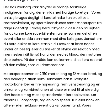
Her hos Padborg Park tilbyder vi mange forskellige
muligheder for dig, der er vild med hurtige køretøjer. Vores
anlæg bruges dagligt til køretekniske kurser, biltest,
motorcykeltest, og sportslicenskurser samt motorsport tre
dage ugentligt. I tillæg hertil tilbyder vi desuden mulighed
for at kunne køre racerbil enten alene, som en del af en
event eller endda sammen med dine kollegaer. Uanset om
du bare elsker at køre stærkt, du ønsker at lære noget
under dit besøg, eller du ønsker at styrke din relation med
mennesker i dit liv, så har vi dermed et tilbud, der matcher
dine behov. På den måde kan du komme til at køre racerbil
på den måde, som du drømmer om.
Motorsportsbanen er 2.150 meter lang og 12 meter bred, og
den holder pt. titlen som Danmarks næst-længste
motorbane. Der er fire højresving, fem venstresving og en
chikane, og kombinationen af disse er med til at sikre dig
den bedste – og mest spændende – køreoplevelse. Kør
racerbil i 3 omgange, tag en high speed-tur, eller book en
aften- eller heldags-event og kør banen tynd. Vores