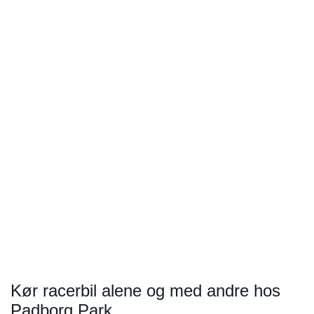
Konfirmations- Br...
BAR - Business An...
Kør racerbil alene og med andre hos
Padborg Park