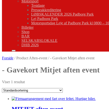
Motorsport
Testdage
Presseakkreditering
LØBSKALENDER 2026 Padborg Park
Lej Padborg Park
Motorsportsdag Leje af Padborg Park kl 0800 – 1
Billetter
Shop
BAR
SELSKABSLOKALE
DHB 2026
Forside
/ Product Aften-event / - Gavekort Mitjet aften event
- Gavekort Mitjet aften event
Viser 1 resultat
MITJET aften event