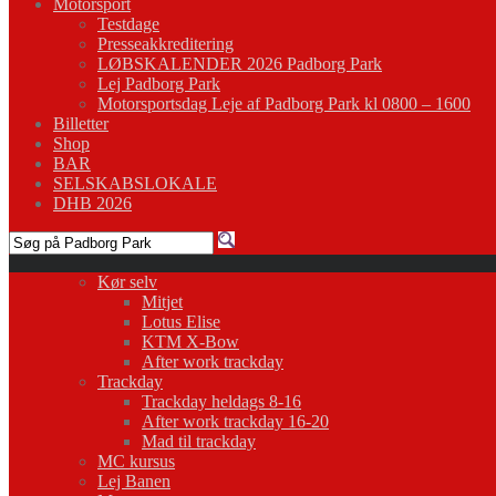
Motorsport
Testdage
Presseakkreditering
LØBSKALENDER 2026 Padborg Park
Lej Padborg Park
Motorsportsdag Leje af Padborg Park kl 0800 – 1600
Billetter
Shop
BAR
SELSKABSLOKALE
DHB 2026
Kør selv
Mitjet
Lotus Elise
KTM X-Bow
After work trackday
Trackday
Trackday heldags 8-16
After work trackday 16-20
Mad til trackday
MC kursus
Lej Banen