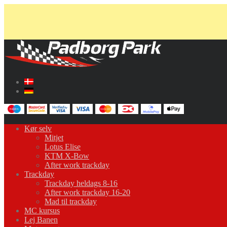
Kør selv
Mitjet
Lotus Elise
KTM X-Bow
After work trackday
Trackday
Trackday heldags 8-16
After work trackday 16-20
Mad til trackday
MC kursus
Lej Banen