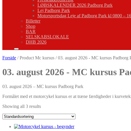
LØBSKALENDER 2026 Padborg Park
Lej Padborg Park
Motorsportsdag Leje af Padborg Park kl 0800 – 1
Billetter
Shop
BAR
SELSKABSLOKALE
DHB 2026
Forside
/ Product Mc kursus / 03. august 2026 - MC kursus Padborg 
03. august 2026 - MC kursus P
03. august 2026 – MC kursus Padborg Park
Formålet med et motorcykel kursus er at træne færdigheder i kurvetek
Showing all 3 results