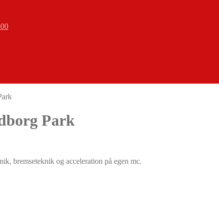
600
Park
adborg Park
nik, bremseteknik og acceleration på egen mc.