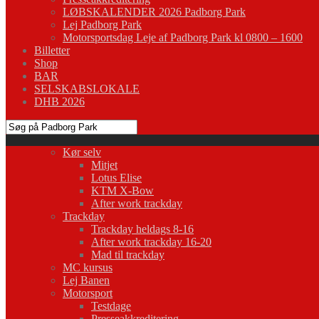
LØBSKALENDER 2026 Padborg Park
Lej Padborg Park
Motorsportsdag Leje af Padborg Park kl 0800 – 1600
Billetter
Shop
BAR
SELSKABSLOKALE
DHB 2026
Kør selv
Mitjet
Lotus Elise
KTM X-Bow
After work trackday
Trackday
Trackday heldags 8-16
After work trackday 16-20
Mad til trackday
MC kursus
Lej Banen
Motorsport
Testdage
Presseakkreditering