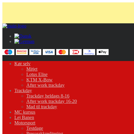
Kør selv
Mitjet
Lotus Elise
KTM X-Bow
After work trackday
Trackday
Trackday heldags 8-16
After work trackday 16-20
Mad til trackday
MC kursus
Lej Banen
Motorsport
Testdage
Presseakkreditering