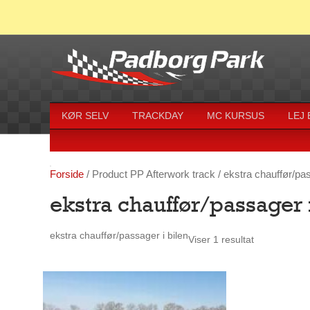
KØR SELV
TRACKDAY
MC KURSUS
LEJ
Forside
/ Product PP Afterwork track / ekstra chauffør/pas
ekstra chauffør/passager 
ekstra chauffør/passager i bilen
Viser 1 resultat