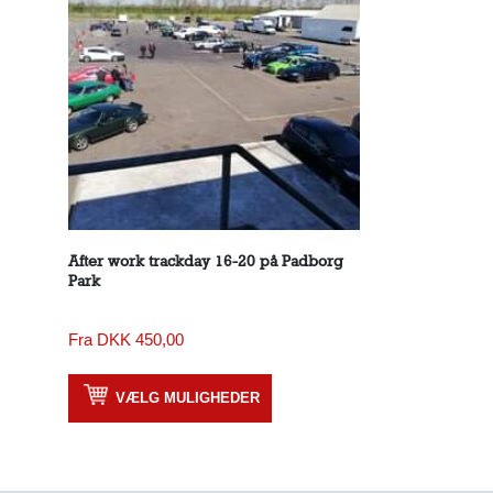
After work trackday 16-20 på Padborg
Park
Fra
DKK
450,00
VÆLG MULIGHEDER