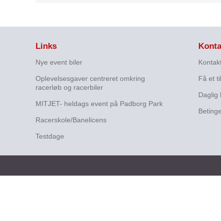
Links
Konta
Nye event biler
Kontak
Oplevelsesgaver centreret omkring
Få et t
racerløb og racerbiler
Daglig 
MITJET- heldags event på Padborg Park
Betinge
Racerskole/Banelicens
Testdage