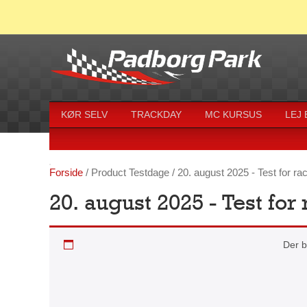
KØR SELV
TRACKDAY
MC KURSUS
LEJ
Forside
/ Product Testdage / 20. august 2025 - Test for ra
20. august 2025 - Test for
20. august 2025 – Test for racerbiler på Padborg Park
Der b
Husk der skal køres med transponder
og bilens nummer skal være synligt