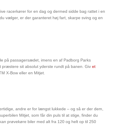
live racerkører for en dag og dermed sidde bag rattet i en
 du vælger, er der garanteret høj fart, skarpe sving og en
 sidde på passagersædet, imens en af Padborg Parks
 at præstere sit absolut yderste rundt på banen. Giv
et
TM X-Bow eller en Mitjet.
rtidige, andre er for længst lukkede – og så er der dem,
rbilen Mitjet, som får din puls til at stige, finder du
an prøvekøre biler med alt fra 120 og helt op til 250