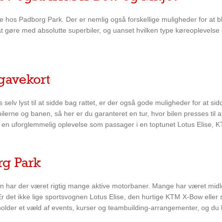
øre hos Padborg Park. Der er nemlig også forskellige muligheder for at b
i at gøre med absolutte superbiler, og uanset hvilken type køreoplevelse
gavekort
s selv lyst til at sidde bag rattet, er der også gode muligheder for at
e bilerne og banen, så her er du garanteret en tur, hvor bilen presses til
g få en uforglemmelig oplevelse som passager i en toptunet Lotus Elise, K
rg Park
n har der været rigtig mange aktive motorbaner. Mange har været midle
 det ikke lige sportsvognen Lotus Elise, den hurtige KTM X-Bow eller supe
holder et væld af events, kurser og teambuilding-arrangementer, og du k