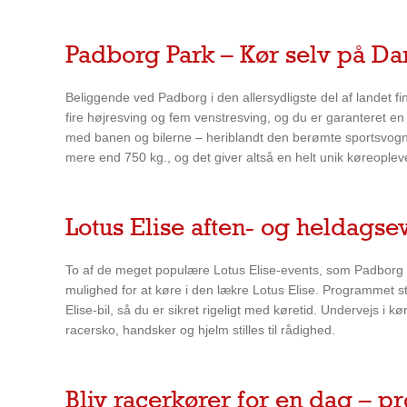
Padborg Park – Kør selv på D
Beliggende ved Padborg i den allersydligste del af land
fire højresving og fem venstresving, og du er garanteret e
med banen og bilerne – heriblandt den berømte sportsvogn Lot
mere end 750 kg., og det giver altså en helt unik køreople
Lotus Elise aften- og heldagse
To af de meget populære Lotus Elise-events, som Padborg P
mulighed for at køre i den lækre Lotus Elise. Programmet st
Elise-bil, så du er sikret rigeligt med køretid. Undervejs i
racersko, handsker og hjelm stilles til rådighed.
Bliv racerkører for en dag – 