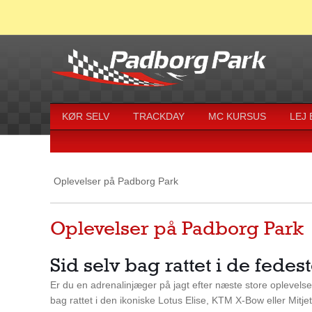
KØR SELV
TRACKDAY
MC KURSUS
LEJ
Oplevelser på Padborg Park
Oplevelser på Padborg Park
Sid selv bag rattet i de fede
Er du en adrenalinjæger på jagt efter næste store oplevels
bag rattet i den ikoniske Lotus Elise, KTM X-Bow eller Mitjet