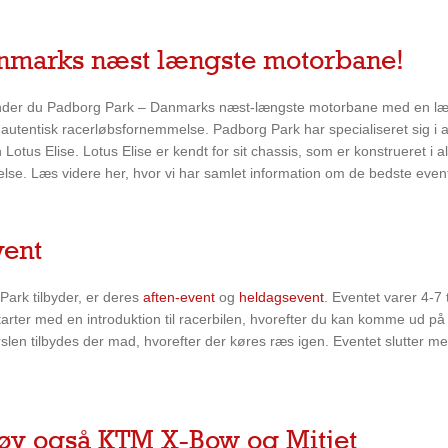
anmarks næst længste motorbane!
et finder du Padborg Park – Danmarks næst-længste motorbane med en 
n autentisk racerløbsfornemmelse. Padborg Park har specialiseret sig 
us Elise. Lotus Elise er kendt for sit chassis, som er konstrueret i al
velse. Læs videre her, hvor vi har samlet information om de bedste eve
vent
ark tilbyder, er deres
aften-event
og
heldagsevent
. Eventet varer 4-7 
arter med en introduktion til racerbilen, hvorefter du kan komme ud på
 kørslen tilbydes der mad, hvorefter der køres ræs igen. Eventet slutte
prøv også KTM X-Bow og Mitjet