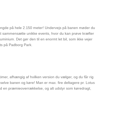
længde på hele 2.150 meter! Undervejs på banen møder du
i at sammensætte unikke events, hvor du kan prøve kræfter
uminium. Det gør den til en enormt let bil, som ikke vejer
nts på Padborg Park.
timer, afhængig af hvilken version du vælger, og du får rig
 selve banen og køre! Man er max. fire deltagere pr. Lotus
r med en præmieoverrækkelse, og alt udstyr som køredragt,