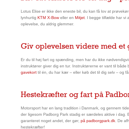
Lotus Elise er ikke den eneste bil, du kan få lov at prøvek
lynhurtig
KTM X-Bow
eller en
Mitjet
. I begge tilfælde har v
oplevelse, du aldrig glemmer.
Giv oplevelsen videre med et 
Er du til høj fart og spænding, men har du ikke nødvendigvi
instruktører giver dig en tur. Instruktørerne er vant til båd
gavekort
til én, du har kær – eller køb det til dig selv – o
Hestekræfter og fart på Padbo
Motorsport har en lang tradition i Danmark, og gennem tide
der ligesom Padborg Park stadig er særdeles aktive i dag. Er
garanteret noget andet, der gør,
på padborgpark.dk
. De af
hestekræfter!